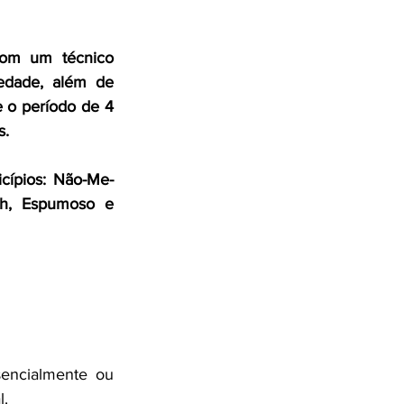
 com um técnico 
edade, além de 
 o período de 4 
. 
icípios: Não-Me-
ch, Espumoso e 
encialmente ou 
. 