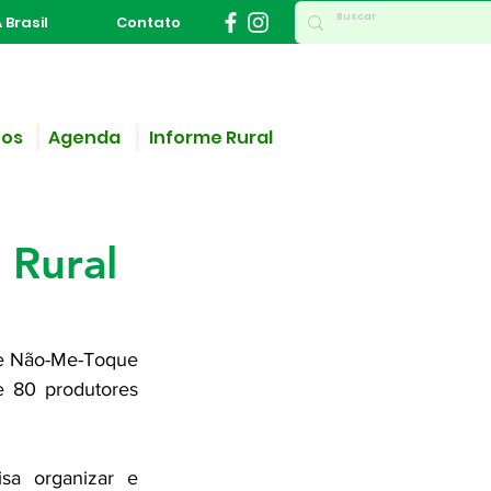
 Brasil
Contato
ços
Agenda
Informe Rural
ária
 Rural
de Não-Me-Toque 
e 80 produtores 
a organizar e 