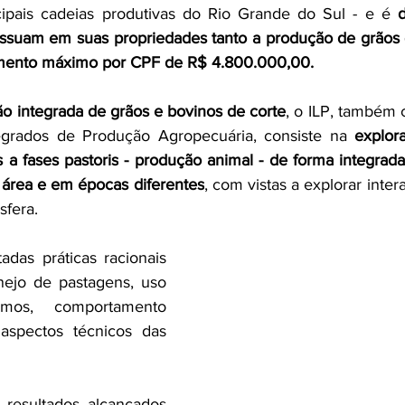
cipais cadeias produtivas do Rio Grande do Sul - e é 
d
ossuam em suas propriedades tanto a produção de grãos 
amento máximo por CPF de R$ 4.800.000,00.
o integrada de grãos e bovinos de corte
, o
 ILP, também 
egrados de Produção Agropecuária, consiste na 
explor
s a fases pastoris
 - produção animal - de forma integrada
área e em épocas diferentes
, com vistas a explorar intera
sfera. 
adas práticas racionais 
ejo de pastagens, 
uso 
umos
, comportamento 
aspectos técnicos das 
 resultados alcançados 