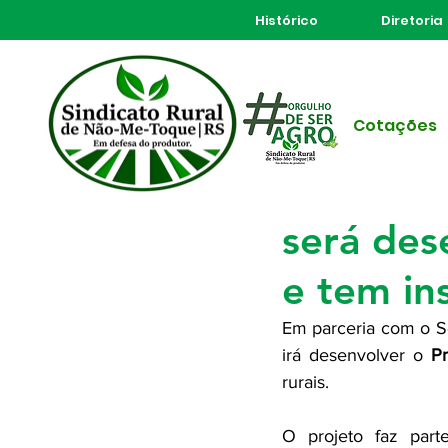
Histórico
Diretoria
Todos posts
Cotações
23 de fev. de 2021
2 min d
Projeto 
será des
e tem in
Em parceria com o Se
irá desenvolver o 
Pr
rurais.
O projeto faz part