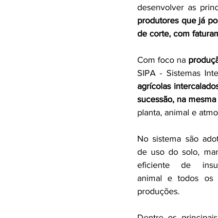
desenvolver as prin
produtores que já p
de corte, com fatur
Com foco na
 produçã
SIPA - Sistemas Int
agrícolas intercalado
sucessão, na mesma 
planta, animal e atmo
No sistema 
são adot
de uso do solo, man
eficiente de ins
animal e todos os 
produções.
Dentre os principais