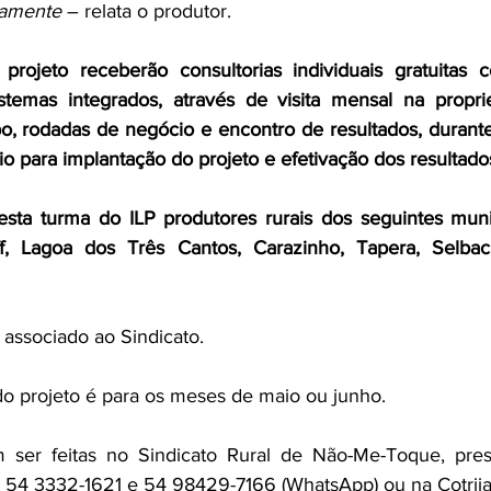
iramente
 – relata o produtor.
 projeto receberão 
consultorias individuais gratuitas
stemas integrados, através de visita mensal na propri
o, rodadas de negócio e encontro de resultados, durante
o para implantação do projeto e efetivação dos resultados
desta turma do ILP produtores rurais dos seguintes mun
ff, Lagoa dos Três Cantos, Carazinho, Tapera, Selba
 associado ao Sindicato.
 do projeto é para os meses de maio ou junho. 
 ser feitas no Sindicato Rural de Não-Me-Toque, pres
s 54 3332-1621 e 54 98429-7166 (WhatsApp) ou na Cotrijal