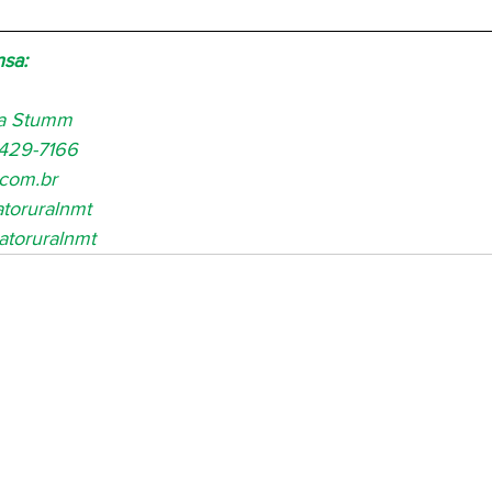
nsa:
ia Stumm
8429-7166
.com.br
toruralnmt
atoruralnmt