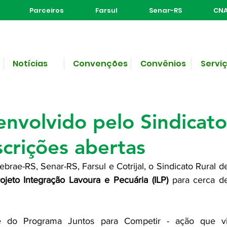
Parceiros
Farsul
Senar-RS
CNA
Notícias
Convenções
Convênios
Servi
e leitura
Integração Lavoura-Pecu
envolvido pelo Sindicato
scrições abertas
brae-RS, Senar-RS, Farsul e Cotrijal, o Sindicato Rural 
ojeto Integração Lavoura e Pecuária (ILP)
 para cerca d
e do Programa Juntos para Competir - ação que vis