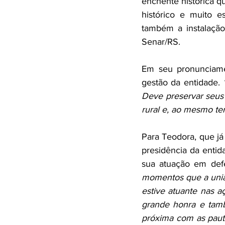
enchente histórica q
histórico e muito e
também a instalação 
Senar/RS.
Em seu pronunciamen
gestão da entidade. 
Deve preservar seus 
rural e, ao mesmo te
Para Teodora, que já 
presidência da enti
sua atuação em defe
momentos que a união
estive atuante nas a
grande honra e tamb
próxima com as paut