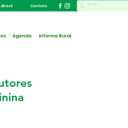
 Brasil
Contato
ços
Agenda
Informe Rural
-
utores
inina