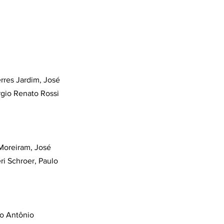
rres Jardim, José 
rgio Renato Rossi 
 Moreiram, José 
ri Schroer, Paulo 
o Antônio 