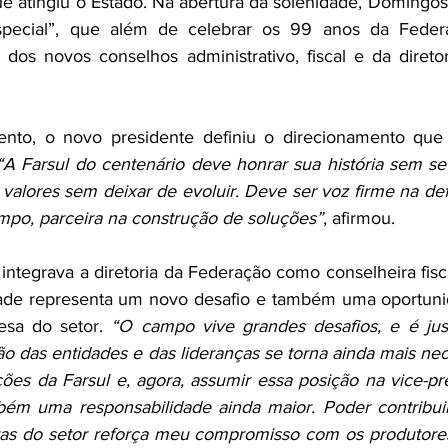
ue atingiu o Estado. Na abertura da solenidade, Domingos 
special”, que além de celebrar os 99 anos da Federaçã
dos novos conselhos administrativo, fiscal e da diretor
to, o novo presidente definiu o direcionamento que 
“A Farsul do centenário deve honrar sua história sem se
valores sem deixar de evoluir. Deve ser voz firme na def
mpo, parceira na construção de soluções”
, afirmou.
integrava a diretoria da Federação como conselheira fisca
dade representa um novo desafio e também uma oportunid
sa do setor. 
“O campo vive grandes desafios, e é jus
 das entidades e das lideranças se torna ainda mais nec
ções da Farsul e, agora, assumir essa posição na vice-pr
ém uma responsabilidade ainda maior. Poder contribuir
as do setor reforça meu compromisso com os produtores 