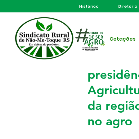
Histórico
Diretoria
Todos posts
Cotações
25 de mai.
3 min de leitura
Teodora 
presidên
Agricult
da regiã
no agro