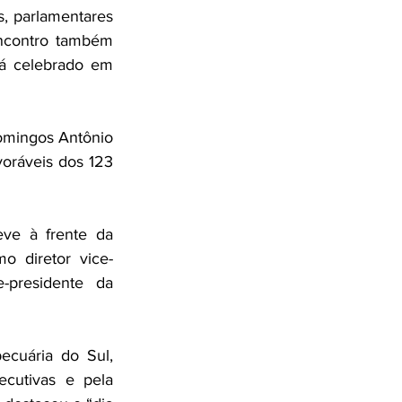
s
, parlamentares 
encontro também 
á celebrado em 
omingos Antônio 
oráveis dos 123 
ve à frente da 
o diretor vice-
presidente da 
cuária do Sul, 
cutivas e pela 