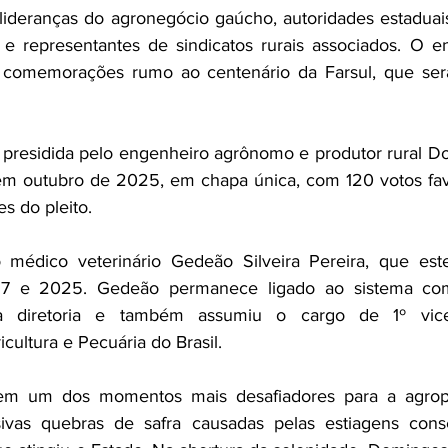
lideranças do agronegócio gaúcho, autoridades estaduai
 e representantes de sindicatos rurais associados. O 
 comemorações rumo ao centenário da Farsul, que ser
á presidida pelo engenheiro agrônomo e produtor rural D
 em outubro de 2025, em chapa única, com 120 votos fav
es do pleito.
édico veterinário Gedeão Silveira Pereira, que este
2017 e 2025. Gedeão permanece ligado ao sistema com
a diretoria e também assumiu o cargo de 1º vice-
cultura e Pecuária do Brasil.
 em um dos momentos mais desafiadores para a agrope
vas quebras de safra causadas pelas estiagens conse