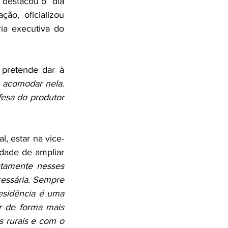
destacou o “dia 
o, oficializou 
ia executiva do 
pretende dar à 
 acomodar nela. 
esa do produtor 
l, estar na vice-
ade de ampliar 
tamente nesses 
essária. Sempre 
esidência é uma 
 de forma mais 
rurais e com o 