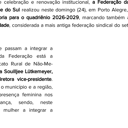
elebração e renovação institucional, 
a Federação da
e do Sul
 realizou neste domingo (24), em Porto Alegre,
oria para o quadriênio 2026-2029
, marcando também 
dade
, considerada a mais antiga federação sindical do se
 passam a integrar a 
a Federação está a 
icato Rural de Não-Me-
 Souilljee Lütkemeyer, 
etora vice-presidente
. 
o município e a região, 
presença feminina nos 
ança, sendo, neste 
a mulher a integrar a 