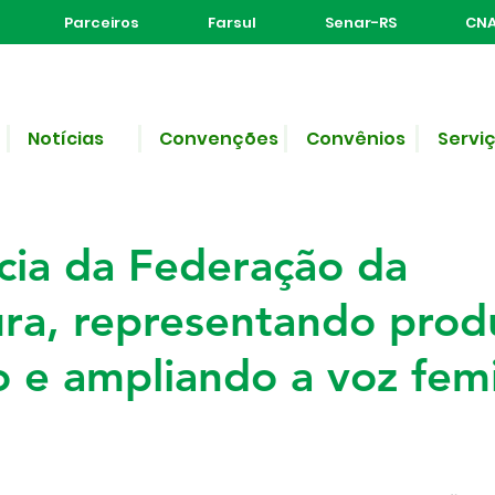
Parceiros
Farsul
Senar-RS
CNA
Notícias
Convenções
Convênios
Servi
Lütkemeyer assume vice
cia da Federação da
ura, representando prod
o e ampliando a voz fem