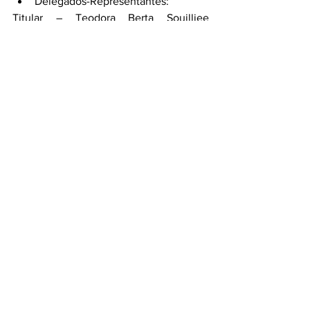
Delegados-Representantes:
Titular – Teodora Berta Souilljee 
Lütkemeyer
Suplente – Cassia Souilljee Gorgen
O Sindicato Rural de Não-Me-Toque 
segue com suas atividades e projetos 
normalmente, reafirmando seu 
compromisso com o fortalecimento do 
campo e o apoio permanente ao 
produtor rural.
Ver tudo
Posts recentes