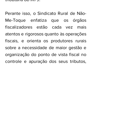
Perante isso, o Sindicato Rural de Não-
Me-Toque enfatiza que os órgãos 
fiscalizadores estão cada vez mais 
atentos e rigorosos quanto às operações 
fiscais, e orienta os produtores rurais 
sobre a necessidade de maior gestão e 
organização do ponto de vista fiscal no 
controle e apuração dos seus tributos, 
bem como nos planejamentos 
tributários.
A Presidente Teodora relata que é 
perceptível que nem todos os 
produtores estão devidamente 
estruturados para enfrentarem a severa 
atuação da fiscalização tributária: 
“É por 
isso que estamos alertando a todos e 