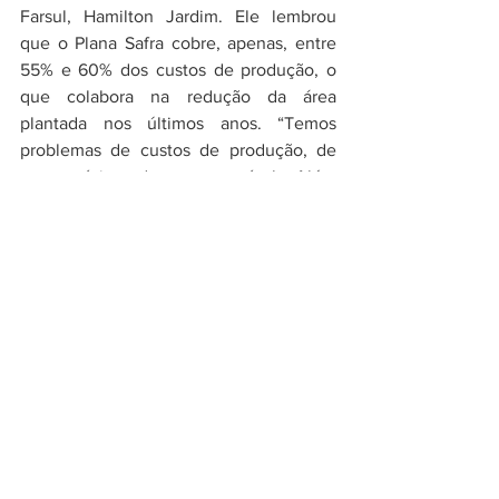
Farsul, Hamilton Jardim. Ele lembrou 
que o Plana Safra cobre, apenas, entre 
55% e 60% dos custos de produção, o 
que colabora na redução da área 
plantada nos últimos anos. “Temos 
problemas de custos de produção, de 
preço mínimo, de seguro agrícola. Além 
disso, os produtores ainda não 
receberam o Pepro da safra anterior”, 
aponta o dirigente que destaca que a 
produção do trigo não representa 70% 
do consumo no país.
A reunião se estendeu ao longo do dia e 
teve a participação, além dos diretores 
da Farsul, de integrantes da equipe 
técnico do Mapa, parlamentares 
estaduais e federais, representantes da 
Fetag, Federarroz, Sindilat, entre outros. 