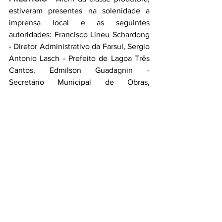
estiveram presentes na solenidade a 
imprensa local e as seguintes 
autoridades: Francisco Lineu Schardong 
- Diretor Administrativo da Farsul, Sergio 
Antonio Lasch - Prefeito de Lagoa Três 
Cantos, Edmilson Guadagnin - 
Secretário Municipal de Obras, 
representando o Poder Executivo de 
Não-Me-Toque, Vanize Beatriz Fritzen - 
Vice-Presidente da Câmara Municipal de 
Vereadores de Não-Me-Toque; Derly 
Girardi e Luis Fernando Pires - 
Assessores da Presidência da Farsul, 
Gilmar Desconzi - Supervisor da Região 
Centro do Senar-RS, Ernani Bernardi - 
representante da Casa Rural, Vinicius 
Toso – engº agrônomo responsável pela 
Emater e Presidente do Conselho 