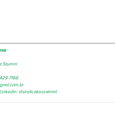
nsa:
ia Stumm
8429-7166
dgnet.com.br
inkedin: @sindicatoruralnmt