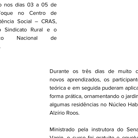
o nos dias 03 a 05 de 
-Toque no 
Centro de 
stência Social – CRAS
, 
Sindicato Rural e o 
iço Nacional de 
 
Durante os três dias de muito c
novos aprendizados, os participant
teórica e em seguida puderam aplicar
forma prática, ornamentando o jard
algumas residências no Núcleo Habit
Alzírio Roos. 
Ministrado pela instrutora do Sena
Vanin, o curso foi gratuito e envolv