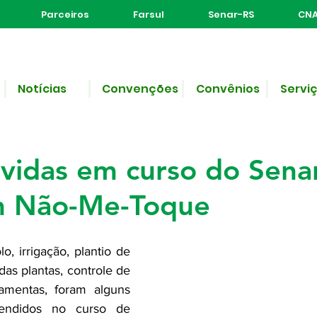
Parceiros
Farsul
Senar-RS
CNA
Notícias
Convenções
Convênios
Servi
e leitura
 de jardinagem são
vidas em curso do Sena
 Não-Me-Toque
o, irrigação, plantio de 
s plantas, controle de 
amentas, foram alguns 
endidos no curso de 