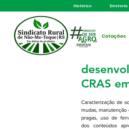
Histórico
Diretoria
Todos posts
Cotações
13 de abr. de 2023
1 min d
Técnicas
desenvol
CRAS em
Caracterização de sol
mudas, manutenção da
pragas, uso de ferr
dos conteúdos apr