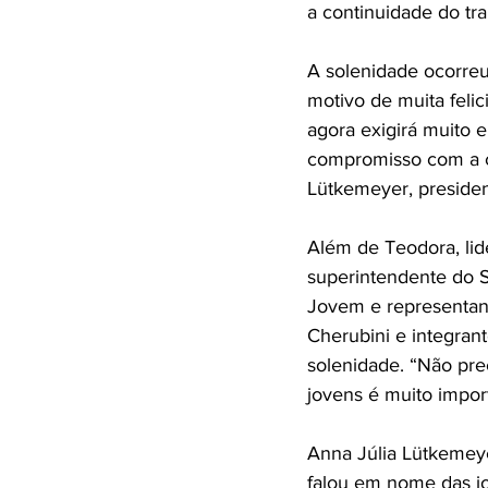
a continuidade do tr
A solenidade ocorreu 
motivo de muita feli
agora exigirá muito 
compromisso com a co
Lütkemeyer, preside
Além de Teodora, lid
superintendente do S
Jovem e representan
Cherubini e integran
solenidade. “Não pre
jovens é muito impor
Anna Júlia Lütkemey
falou em nome das jo