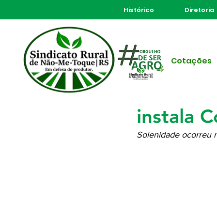
Histórico
Diretoria
Todos posts
Cotações
13 de mar. de 2025
2 min d
Sindicat
instala 
Solenidade ocorreu n