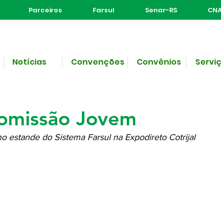
Parceiros
Farsul
Senar-RS
CNA
Notícias
Convenções
Convênios
Servi
e leitura
o Rural de Não-Me-Toqu
Comissão Jovem
o estande do Sistema Farsul na Expodireto Cotrijal