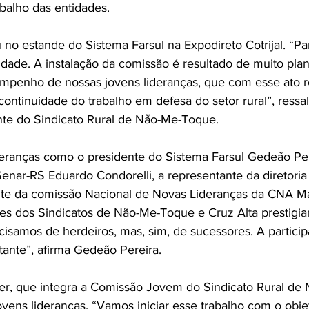
abalho das entidades.
no estande do Sistema Farsul na Expodireto Cotrijal. “Par
cidade. A instalação da comissão é resultado de muito pla
empenho de nossas jovens lideranças, que com esse ato 
ntinuidade do trabalho em defesa do setor rural”, ressa
nte do Sindicato Rural de Não-Me-Toque.
eranças como o presidente do Sistema Farsul Gedeão Per
enar-RS Eduardo Condorelli, a representante da diretoria 
te da comissão Nacional de Novas Lideranças da CNA Ma
tes dos Sindicatos de Não-Me-Toque e Cruz Alta prestigia
cisamos de herdeiros, mas, sim, de sucessores. A partici
tante”, afirma Gedeão Pereira.
er, que integra a Comissão Jovem do Sindicato Rural de
vens lideranças. “Vamos iniciar esse trabalho com o objet