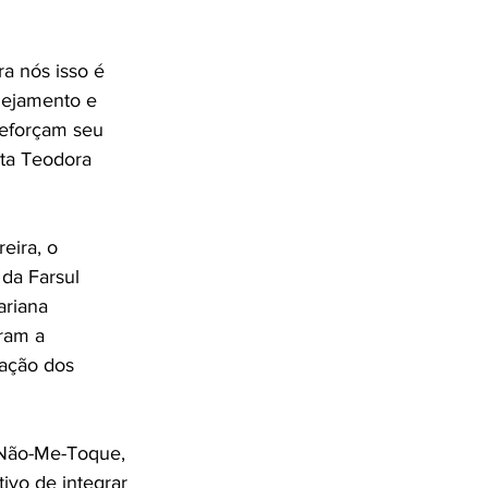
a nós isso é 
nejamento e 
reforçam seu 
lta Teodora 
eira, o 
da Farsul 
riana 
ram a 
pação dos 
 Não-Me-Toque, 
ivo de integrar 