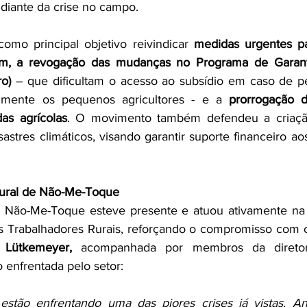
 diante da crise no campo.
omo principal objetivo reivindicar 
medidas urgentes pa
em, a revogação das mudanças no Programa de Garanti
o)
 – que dificultam o acesso ao subsídio em caso de per
almente os pequenos agricultores - e a 
prorrogação d
as agrícolas
. O movimento também defendeu a criaçã
astres climáticos, visando garantir suporte financeiro ao
Rural de Não-Me-Toque
e Não-Me-Toque esteve presente e atuou ativamente na m
s Trabalhadores Rurais, reforçando o compromisso com o
 Lütkemeyer,
 acompanhada por membros da diretori
 enfrentada pelo setor:
estão enfrentando uma das piores crises já vistas. An