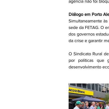
agência não foi bloq
Diálogo em Porto Al
Simultaneamente às m
sede da FETAG. O en
dos governos estadua
da crise e garantir m
O Sindicato Rural d
por políticas que 
desenvolvimento eco