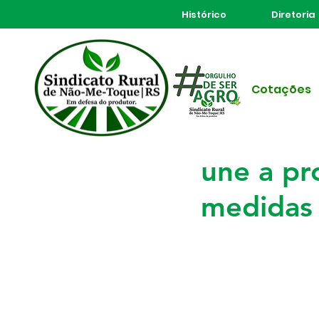
Histórico
Diretoria
Todos posts
Cotações
17 de fev. de 2025
2 min de
Sindicat
une a pr
medidas 