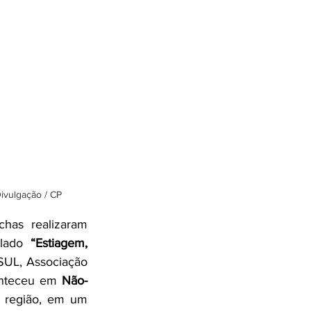
Divulgação / CP
has realizaram 
ulado 
“Estiagem, 
UL, Associação 
onteceu em 
Não-
 região, em um 