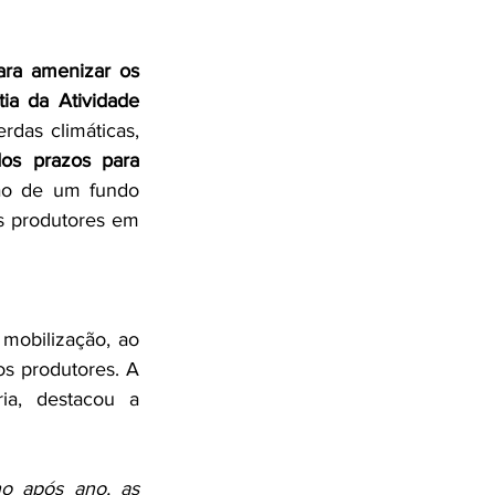
ra amenizar os 
a da Atividade 
das climáticas, 
os prazos para 
o de um fundo 
s produtores em 
obilização, ao 
s produtores. A 
a, destacou a 
o após ano, as 