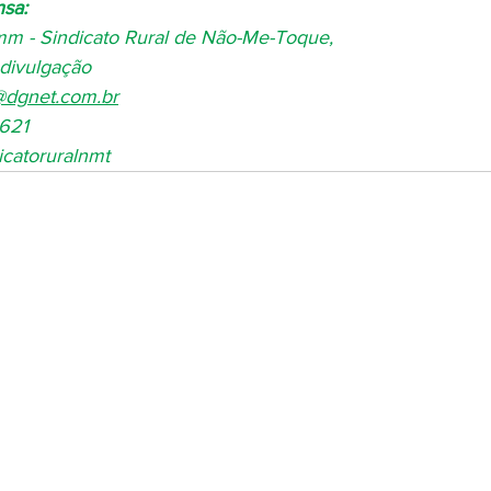
nsa:
mm - Sindicato Rural de Não-Me-Toque,
divulgação
@dgnet.com.br
621
icatoruralnmt