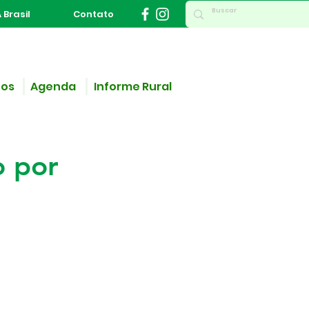
 Brasil
Contato
ços
Agenda
Informe Rural
e se
o por