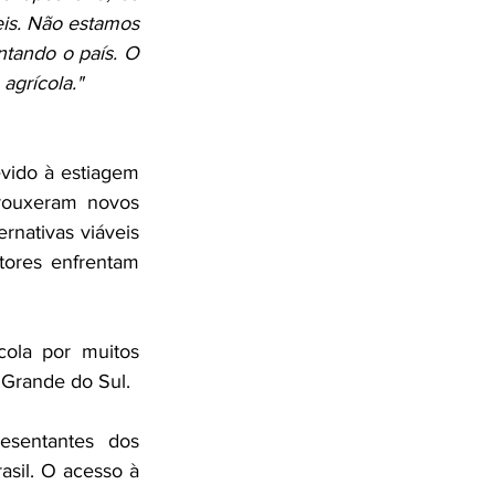
is. Não estamos 
tando o país. O 
agrícola."
vido à estiagem 
rouxeram novos 
rnativas viáveis 
ores enfrentam 
cola por muitos 
 Grande do Sul.
sentantes dos 
sil. O acesso à 