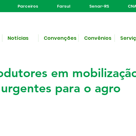
Parceiros
Farsul
Senar-RS
CNA
Notícias
Convenções
Convênios
Servi
 leitura
o Rural de Não-Me-Toqu
odutores em mobilizaçã
urgentes para o agro