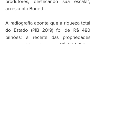
produtores, destacando sua escala”, 
acrescenta Bonetti.
A radiografia aponta que a riqueza total 
do Estado (PIB 2019) foi de R$ 480 
bilhões; a receita das propriedades 
agropecuárias chegou a R$ 67 bilhões 
(14% do PIB) e a receita do agronegócio 
(lavoura, pecuária, serviços e indústrias) 
foi de R$ 192 bilhões (40% do PIB).
Com base no valor bruto de produção, 
os principais produtos agropecuários 
gaúchos são soja (36%), frango (13%), 
arroz (11%) e bovinos (7%). Principal 
produto, a soja ocupa área de 5,96 
milhões de hectares, tem produção de 
10,69 milhões de toneladas e valor bruto 
de produção de R$ 16,9 bilhões, 