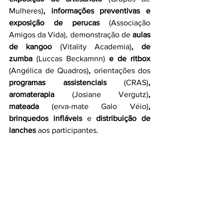
Mulheres)
, informações preventivas e 
exposição de perucas 
(Associação 
Amigos da Vida), demonstração de
 aulas 
de kangoo 
(Vitality Academia)
, de 
zumba 
(Luccas Beckamnn) 
e de ritbox 
(Angélica de Quadros)
, 
orientações dos 
programas assistenciais 
(CRAS)
, 
aromaterapia 
(Josiane Vergutz)
, 
mateada 
(erva-mate Galo Véio)
, 
brinquedos infláveis
 e 
distribuição de 
lanches
 aos participantes.