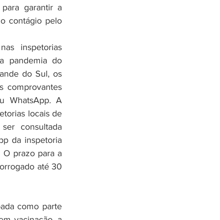
para garantir a 
 contágio pelo 
as inspetorias 
da pandemia do 
ande do Sul, os 
s comprovantes 
ou WhatsApp. A 
torias locais de 
defesa agropecuária pode ser consultada 
 da inspetoria 
 O prazo para a 
rorrogado até 30 
ada como parte 
em vacinação, a 