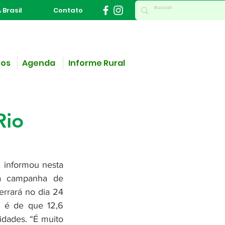
 Brasil
Contato
ços
Agenda
Informe Rural
zo
Rio
 informou nesta 
 a campanha de 
rrará no dia 24 
a é de que 12,6 
dades. “É muito 