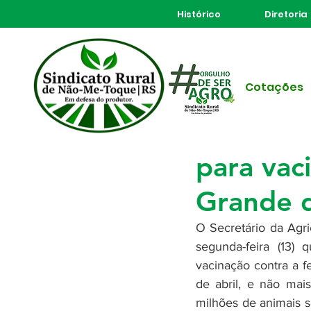
Histórico
Diretoria
Todos posts
Cotações
14 de abr. de 2020
1 min d
Prorroga
para vac
Grande d
O Secretário da Agri
segunda-feira (13)
vacinação contra a f
de abril, e não mais
milhões de animais s