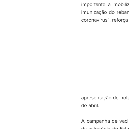
importante a mobili
imunização do reban
coronavírus”, reforça 
apresentação de notas
de abril.
A campanha de vacin
da estratégia do Est