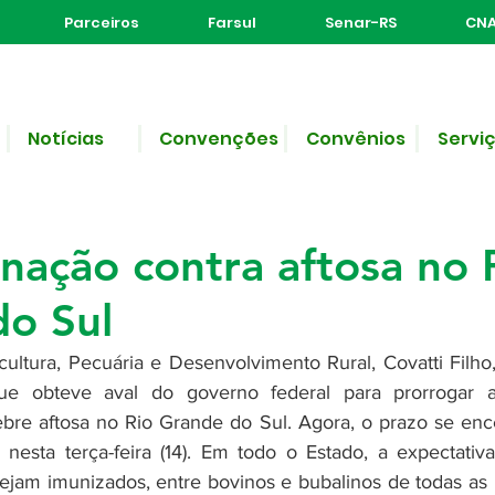
Parceiros
Farsul
Senar-RS
CNA
Notícias
Convenções
Convênios
Servi
e leitura
do até 24 de abril o pra
inação contra aftosa no 
o Sul
cultura, Pecuária e Desenvolvimento Rural, Covatti Filho,
 que obteve aval do governo federal para prorrogar
ebre aftosa no Rio Grande do Sul. Agora, o prazo se ence
 nesta terça-feira (14). Em todo o Estado, a expectativ
ejam imunizados, entre bovinos e bubalinos de todas as i