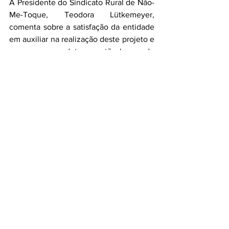
A Presidente do Sindicato Rural de Não-
Me-Toque, Teodora Lütkemeyer, 
comenta sobre a satisfação da entidade 
em auxiliar na realização deste projeto e 
ver que os produtores estão buscando 
inovação: “
Há tempos se fala sobre o 
sistema de integração lavoura-pecuária, 
mas ainda se percebe certo receio. 
Precisamos desmistificar esse paradigma 
de que pecuária com agricultura não 
combina. Tem sido comprovado através 
dos resultados desse projeto e de 
diversos estudos 
que a união harmônica 
entre os dois sistemas produtivos agrega 
resultados econômicos e biológicos para 
os dois setores. O que se precisa é de 
informação e conhecimento, o que está 
sendo agora ofertado aos participantes 
desse grupo”
.