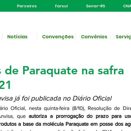
Parceiros
Farsul
Senar-RS
CNA
Notícias
Convenções
Convênios
Servi
 leitura
es poderão utilizar seus
 de Paraquate na safra
21
sa já foi publicada no Diário Oficial
rio Oficial, nesta quinta-feira (8/10), Resolução de Dire
nvisa, que 
autoriza a prorrogação do prazo para us
odutos a base da molécula Paraquate em posse dos agric