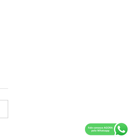
idente Teodora integra
ssão organizadora da