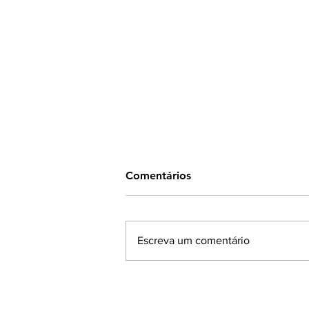
Comentários
Escreva um comentário
MP 1.376: Farsul apresenta
propostas para ampliar o