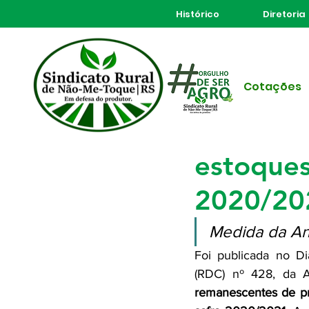
Histórico
Diretoria
Todos posts
Cotações
8 de out. de 2020
1 min de
Produtor
estoques
2020/20
Medida da Anvi
Foi publicada no Diá
(RDC) nº 428, da A
remanescentes de pr