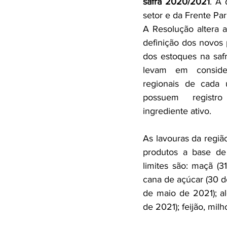
safra 2020/2021
. A 
setor e da Frente Pa
A Resolução altera a
definição dos novos p
dos estoques na saf
levam em consider
regionais de cada 
possuem registro
ingrediente ativo.
As lavouras da região
produtos a base de
limites são: maçã (3
cana de açúcar (30 de 
de maio de 2021); al
de 2021); feijão, milh