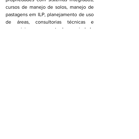
cursos de manejo de solos, manejo de 
pastagens em ILP, planejamento de uso 
de áreas, consultorias técnicas e 
gerenciais, mapeamento da propriedade 
rural, sucessão familiar rural. 
Previsão Início: Junho/2021
As inscrições e mais informações podem 
ser obtidas através do celular/whatsapp 
do Sindicato: 54 98429-7166.
Informações à Imprensa:
Sindicato Rural NMT
Redação: Ana Cláudia Stumm
54 3332-1621/ 54 98429-7166
sindiruralnmt@dgnet.com.br
facebook.com/sindicatoruralnmt