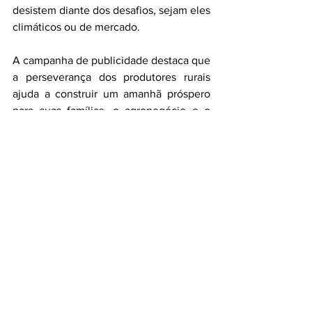
desistem diante dos desafios, sejam eles 
climáticos ou de mercado. 
A campanha de publicidade destaca que 
a perseverança dos produtores rurais 
ajuda a construir um amanhã próspero 
para suas famílias, o agronegócio e o 
Brasil.
Veja como foi a solenidade de 
lançamento da Expodireto Cotrijal 2024
.
Assista 
aqui
 o vídeo da campanha.
A feira
A Expodireto Cotrijal é reconhecida 
como uma feira que reúne o que tem de 
mais atual em termos de máquinas e 
implementos agrícolas, produção 
vegetal e animal e serviços. Em 131 