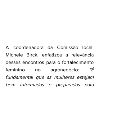
A coordenadora da Comissão local, 
Michele Birck, enfatizou a relevância 
desses encontros para o fortalecimento 
feminino no agronegócio: 
"É 
fundamental que as mulheres estejam 
bem informadas e preparadas para 
enfrentar os desafios da gestão rural. A 
troca de conhecimentos e experiências 
fortalece nosso papel no campo e 
contribui para o desenvolvimento 
sustentável do agro
", disse Michele.
Após a palestra, as participantes 