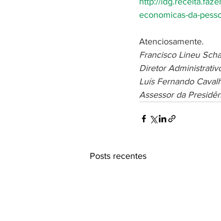
http://idg.receita.faz
economicas-da-pessoa
Atenciosamente.
Francisco Lineu Sch
Diretor Administrati
Luís Fernando Cavalh
Assessor da Presidên
Posts recentes