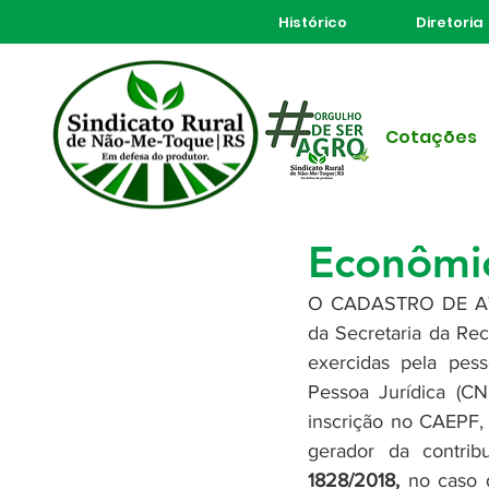
Histórico
Diretoria
Todos posts
Cotações
10 de jan. de 2019
1 min de
Informat
Econômic
O CADASTRO DE ATI
da Secretaria da Rec
exercidas pela pess
Pessoa Jurídica (CN
inscrição no CAEPF, 
gerador da contribu
1828/2018,
 no caso 