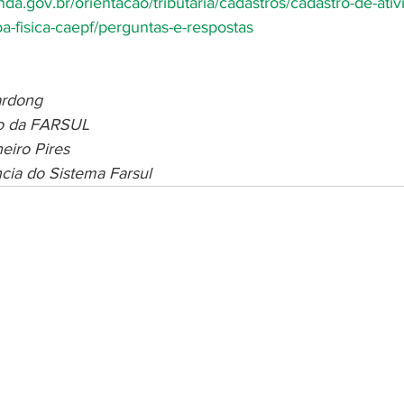
enda.gov.br/orientacao/tributaria/cadastros/cadastro-de-ati
-fisica-caepf/perguntas-e-respostas
ardong
vo da FARSUL
eiro Pires
cia do Sistema Farsul