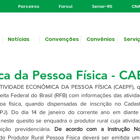
Parceiros
Farsul
Senar-RS
CNA
Notícias
Convenções
Convênios
Servi
 leitura
ivo: Cadastro de Ativid
a da Pessoa Física - C
VIDADE ECONÔMICA DA PESSOA FÍSICA (CAEPF), que
eita Federal do Brasil (RFB) com informações das ativid
oa física, quando dispensadas de inscrição no Cadast
PJ). Do dia 14 de janeiro do corrente ano em diante é
neste quesito se enquadra o produtor rural cuja atividade
ição previdenciária.
 De acordo com a Instrução Nor
do Produtor Rural Pessoa Física deverá ser emitida uma