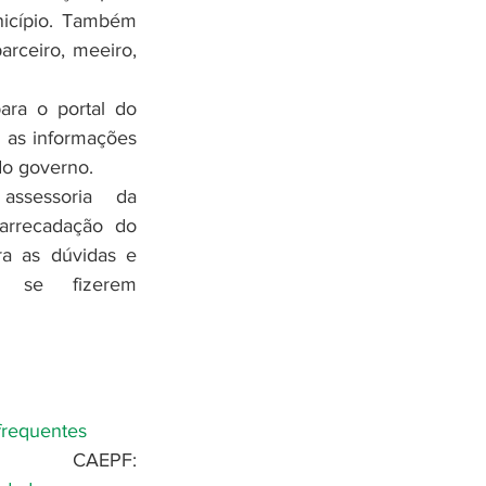
cípio. Também 
rceiro, meeiro, 
ara o portal do 
 as informações 
do governo.
ssessoria da 
arrecadação do 
ra as dúvidas e 
 se fizerem 
-frequentes
Receita Federal CAEPF: 