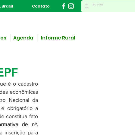
 Brasil
Contato
ços
Agenda
Informe Rural
ade
AEPF
 é o cadastro 
ades econômicas 
ro Nacional da 
 obrigatório a 
 constitua fato 
mativa de nº. 
 inscrição para 