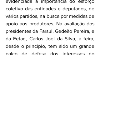
evidenciada a importância do esforço 
coletivo das entidades e deputados, de 
vários partidos, na busca por medidas de 
apoio aos produtores. Na avaliação dos 
presidentes da Farsul, Gedeão Pereira, e 
da Fetag, Carlos Joel da Silva, a feira, 
desde o princípio, tem sido um grande 
palco de defesa dos interesses do 
campo e a partir da força da Expodireto 
Cotrijal que se alcançou soluções para 
muitos problemas vivenciados pelos 
produtores rurais.
Também estiveram presentes na 
coletiva de imprensa: vice-presidente da 
Cotrijal, Enio Schroeder; embaixador da 
Expodireto Cotrijal, Paulo Sérgio Pinto; 
deputado federal Pedro Westphalen, 
deputado estadual Ernani Polo; 