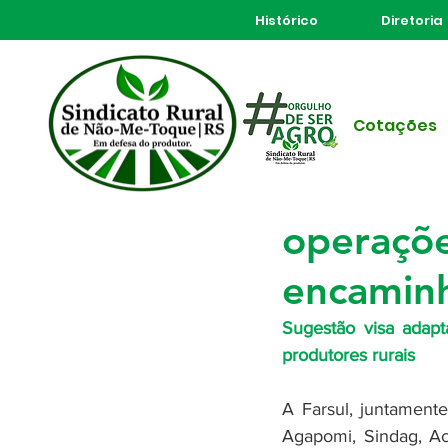
Histórico
Diretoria
Todos posts
Cotações
17 de abr. de 2020
2 min d
Farsul a
operaçõe
encamin
Sugestão visa adapt
produtores rurais
A Farsul, juntamente
Agapomi, Sindag, Ace