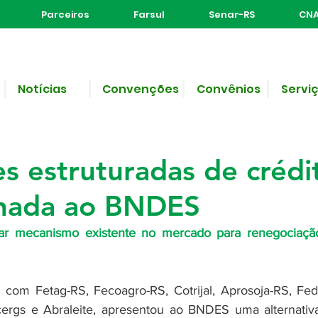
Parceiros
Farsul
Senar-RS
CNA
Notícias
Convenções
Convênios
Servi
e leitura
presenta proposta de
s estruturadas de crédi
hada ao BNDES
ar mecanismo existente no mercado para renegociação
 com Fetag-RS, Fecoagro-RS, Cotrijal, Aprosoja-RS, Fede
rgs e Abraleite, apresentou ao BNDES uma alternativa p