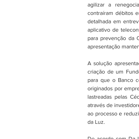
agilizar a renegoci
contraíram débitos e
detalhada em entrevi
aplicativo de telec
para prevenção da Co
apresentação mantend
A solução apresentad
criação de um Fundo
para que o Banco co
originados por empre
lastreadas pelas Cé
através de investidor
ao processo e reduzi
da Luz.
De acordo com Da Lu