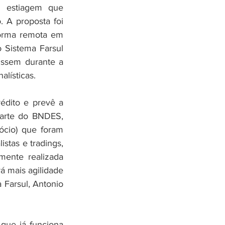
a estiagem que 
 A proposta foi 
forma remota em 
Sistema Farsul 
issem durante a 
lísticas.
édito e prevê a 
arte do BNDES, 
cio) que foram 
tas e tradings, 
ente realizada 
á mais agilidade 
Farsul, Antonio 
ue já funciona 