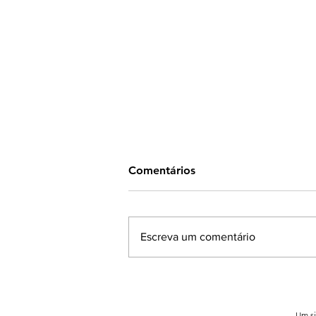
Comentários
Escreva um comentário
MP 1.376: Farsul apresenta
propostas para ampliar o
alcance da medida
Um si