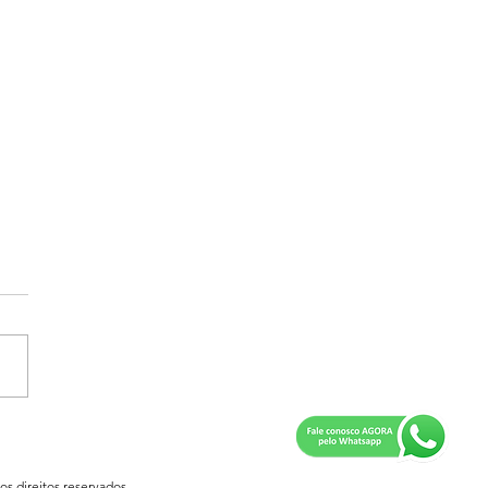
idente Teodora integra
ssão organizadora da
ão Holandesa de
os direitos reservados