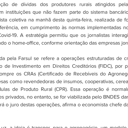
ação de dívidas dos produtores rurais atingidos pel
m instituições que não fazem parte do sistema bancário.
sta coletiva na manhã desta quinta-feira, realizada de 
onferência, em cumprimento às normas implementadas no 
vid-19. A estratégia permitiu que os jornalistas interag
o o home-office, conforme orientação das empresas jorna
a pela Farsul se refere a operações estruturadas de cr
 de Investimento em Direitos Creditórios (FIDC), por p
mpre os CRAs (Certificado de Recebíveis do Agronegó
sas como revendedoras de insumos, cooperativas, cerealis
dulas de Produto Rural (CPR). Essa operação é normalm
es privados, no entanto, se for viabilizada pelo BNDES dar
rá o juro destas operações, afirma o economista chefe da 
z, a ideia é transpor, para o agronegócio, um modelo q