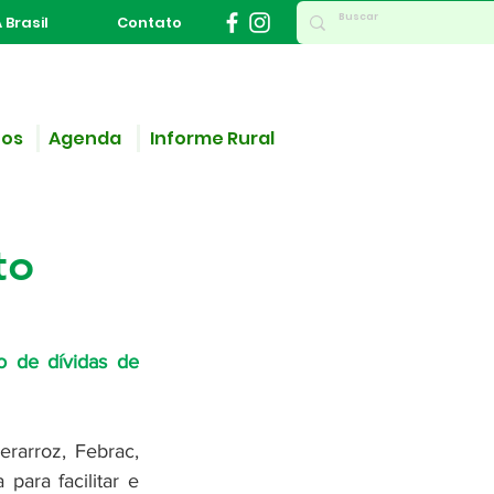
 Brasil
Contato
ços
Agenda
Informe Rural
to
 de dívidas de 
rarroz, Febrac, 
ara facilitar e 