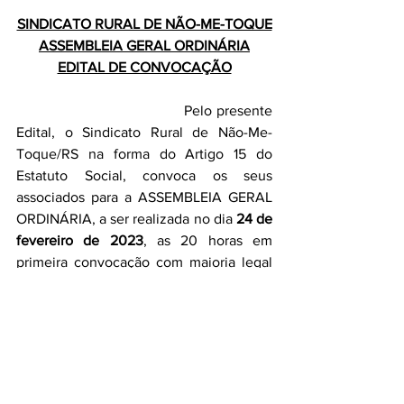
SINDICATO RURAL DE NÃO-ME-TOQUE
ASSEMBLEIA GERAL ORDINÁRIA
EDITAL DE CONVOCAÇÃO
                                    Pelo presente 
Edital, o Sindicato Rural de Não-Me-
Toque/RS na forma do Artigo 15 do 
Estatuto Social, convoca os seus 
associados para a ASSEMBLEIA GERAL 
ORDINÁRIA, a ser realizada no dia 
24 de 
fevereiro de 2023
, as 20 horas em 
primeira convocação com maioria legal 
ou, não havendo “quórum”, as 20 horas 
e 30 minutos em segunda e última 
convocação com qualquer número, na 
sede da entidade, situada a Rua Pedro 
Fleck, 166, Centro, em Não-Me-
Toque/RS, para tomarem conhecimento 