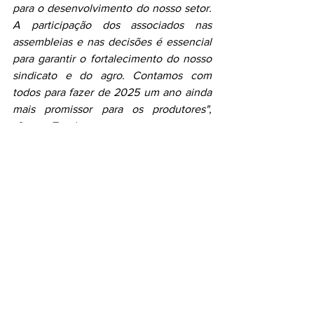
para o desenvolvimento do nosso setor. 
A participação dos associados nas 
assembleias e nas decisões é essencial 
para garantir o fortalecimento do nosso 
sindicato e do agro. Contamos com 
todos para fazer de 2025 um ano ainda 
mais promissor para os produtores"
, 
afirmou Teodora.
A assembleia foi encerrada com um 
coquetel de confraternização, 
proporcionando um momento de 
interação entre os associados e a 
diretoria, reforçando os laços de 
cooperação que marcam a trajetória do 
Sindicato Rural de Não-Me-Toque.